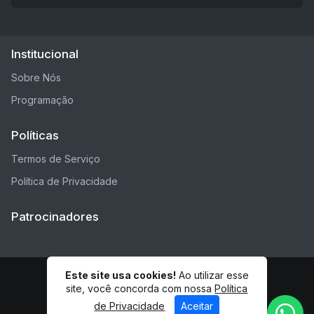
Institucional
Sobre Nós
Programação
Políticas
Termos de Serviço
Política de Privacidade
Patrocinadores
Este site usa cookies!
Ao utilizar esse
© Rádio ES - Todos os direitos reservados.
site, você concorda com nossa
Política
de Privacidade
Aceitar