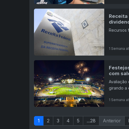
Receita 
dividen
Recursos f
1 Semana at
Festejo
com sal
Avaliação 
girando a
1 Semana at
1
2
3
4
5
...28
Anterior