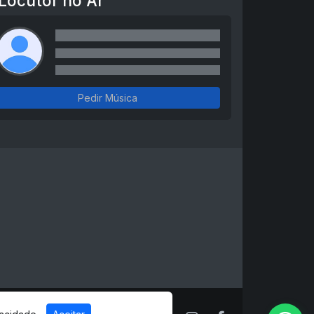
Locutor no Ar
Pedir Música