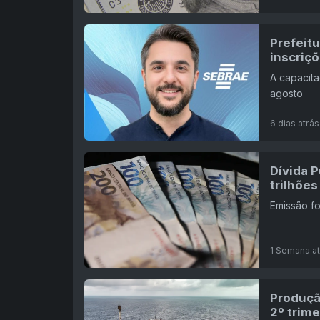
Prefeit
inscriç
A capacita
agosto
6 dias atrás
Dívida 
trilhões
Emissão fo
1 Semana at
Produçã
2º trime