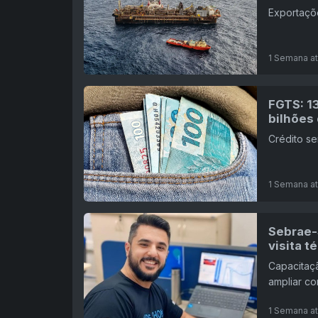
Exportaçõ
1 Semana at
FGTS: 1
bilhões 
Crédito se
1 Semana at
Sebrae-
visita t
Capacitaçã
ampliar c
1 Semana at